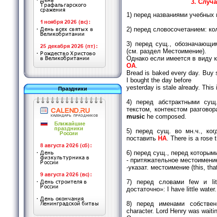
3. Случ
1) перед названиями учебных 
2) перед словосочетанием: кол
3) перед сущ., обозначающи
(см. раздел Местоимение).
Однако если имеется в виду к
ОА
.
Bread is baked every day. Buy 
I bought the day before
yesterday is stale already. This
Праздники
4) перед абстрактными сущ
текстом, контекстом разговор
music
he composed.
5) перед сущ. во мн.ч., ко
поставить
НА
. There is a rose 
6) перед сущ., перед которыми
- притяжательное местоимение:
-указат. местоимение (this, that
7) перед словами few и lit
достаточно»: I have little water
8) перед именами собственн
character. Lord Henry was waitin