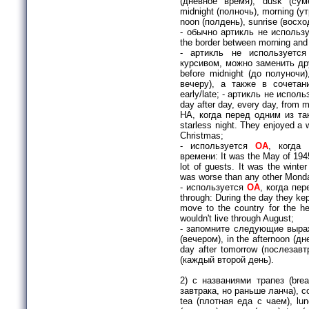
(дневное время), dusk (суме
midnight (полночь), morning (утр
noon (полдень), sunrise (восход,
- обычно артикль не использу
the border between morning and 
- артикль не используется
курсивом, можно заменить друг
before midnight (до полуночи)
вечеру), а также в сочетан
early/late; - артикль не исполь
day after day, every day, from m
НА, когда перед одним из так
starless night. They enjoyed a 
Christmas;
- используется
ОА
, когда 
времени: It was the May of 1945
lot of guests. It was the winte
was worse than any other Mond
- используется
ОА
, когда пер
through: During the day they ke
move to the country for the h
wouldn't live through August;
- запомните следующие выраже
(вечером), in the afternoon (дн
day after tomorrow (послезавтр
(каждый второй день).
2) с названиями трапез (brea
завтрака, но раньше ланча), cof
tea (плотная еда с чаем), lun