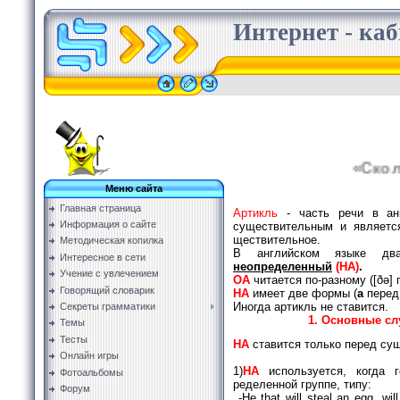
Интернет - каб
«Сколько
Меню сайта
Главная страница
Артикль
- часть речи в анг
Информация о сайте
существительным и является
ществительное.
Методическая копилка
В английском языке д
Интересное в сети
неопределенный
(НА)
.
Учение с увлечением
ОА
читается по-разному ([ðə] 
Говорящий словарик
НА
имеет две формы (
а
пере
Иногда артикль не ставится.
Секреты грамматики
1. Основные сл
Темы
Тесты
НА
ставится толь­ко перед с
Онлайн игры
1
)
НА
используется, когда 
Фотоальбомы
ределенной группе, типу:
Форум
-Не that will steal an egg, wi