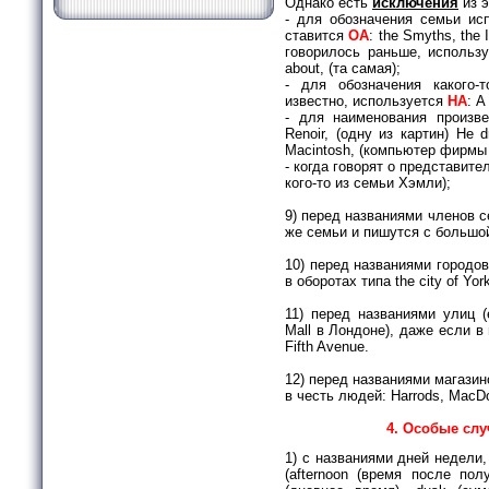
Однако есть
исключения
из э
- для обозначения семьи ис
ставится
ОА
: the Smyths, the
говорилось раньше, исполь­з
about, (та самая);
- для обозначения какого-т
известно, используется
НА
: A
- для наименования произве
Renoir, (одну из картин) Не d
Macintosh, (компьютер фирмы
- когда говорят о представите
кого-то из семьи Хэмли);
9) перед названиями членов с
же семьи и пишутся с большой 
10) перед названиями городов 
в оборотах типа the city of Yo
11) перед названиями улиц (
Mall в Лондоне), даже если в
Fifth Avenue.
12) перед названиями магазин
в честь людей: Harrods, MacDon
4. Особые слу
1) с названиями дней недели,
(afternoon (время после полу