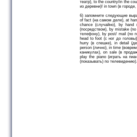
театр), to the country/in the c
из де­ревни)! in town (в городе,
6) запомните следующие выраж
of fact (на самом деле), at han
chance (случайно), by hand (
(посредством), by mistake (no 
телефону), by post/ mail (no по
head to foot (c ног до головы)
hurry (в спешке), in detail (д
person (лично), in time (воврем
каникулах), on sale (в продаже
play the piano (играть на пиан
(показывать) по телевидению)