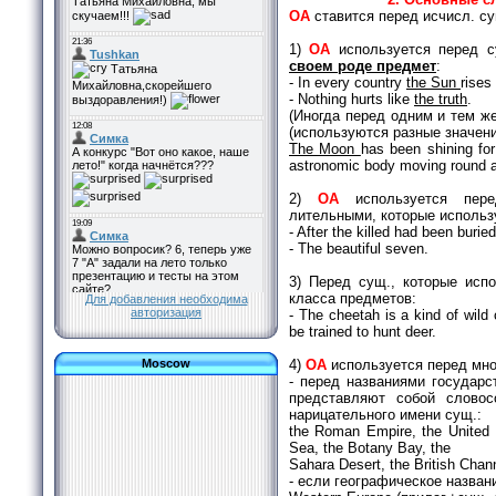
ОА
ставится перед исчисл. су
1)
ОА
используется перед с
своем роде предмет
:
- In every country
the Sun
rises
- Nothing hurts like
the truth
.
(Иногда перед одним и тем ж
(используются разные значени
The Moon
has been shining for
astronomic body moving round a
2)
OA
используется
пер
лительными, которые используют
- After the killed had been buried
- The beautiful seven.
3) Перед сущ., которые испо
класса предметов:
Для добавления необходима
авторизация
- The cheetah is a kind of wild
be trained to hunt deer.
Moscow
4)
OA
используется перед мн
- перед названиями государст
представляют собой словос
нарицательного имени сущ.:
the Roman Empire, the United 
Sea, the Botany Bay, the
Sahara Desert, the British Chann
- если географи­ческое назва