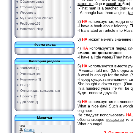
Обратная связь
какое-то
яйцо и
какой-то
бык)
Страноведение
-That man is a teacher, (один
-
A triangle has three angles, (
л
Webquests
My Classroom Website
2)
НА
используется, когда вп
PedSovet-133
-I have
a
book about falconry. The
Homework Help
-I translated
an
article into Russ
3)
НА
может менять значение
Форма входа
4)
НА
используется перед с
«
мало, но достаточно
».
-I have a little water./They have
Категории раздела
5)
НА
используется
вместо
ру
Учителям
[3]
-A woman told me. (Мне одна 
Ученикам
[10]
A word is enough for the wise.
-Перед существительными, св
Родителям
[1]
She bought a dozen eggs. (Она
ЕГЭ
[7]
In a hundred years life will be
Олимпиады, конкурсы
[16]
будет совсем другой)
Проекты
[1]
6)
НА
используется в словосо
Для всех
[6]
What
a
nice day! Such
a
wonder
engineer.
He
следует использовать
НА
Мини-чат
обозначающее
вещество
ил
What courage!
2. Основные сл