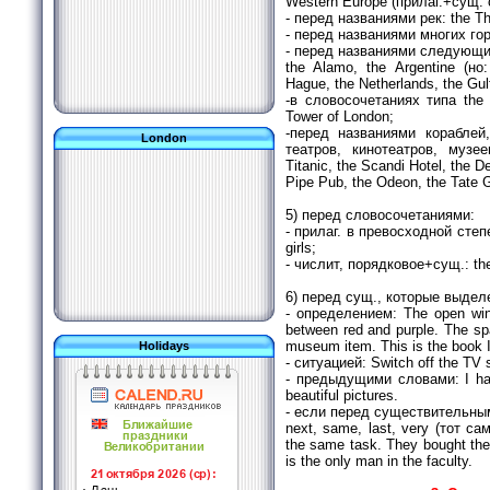
Western Europe (прилаг.+сущ. 
- перед названиями рек: the Th
- перед названиями многих гор:
- перед названиями следующи
the Alamo, the Argentine (но
Hague, the Netherlands, the Gulf
-в словосочетаниях типа the 
Tower of London;
-перед названиями кораблей,
London
театров, кинотеатров, музее
Titanic, the Scandi Hotel, the D
Pipe Pub, the Odeon, the Tate G
5) перед словосочетаниями:
- прилаг. в превосходной степе
girls;
- числит, порядковое+сущ.: the
6) перед сущ., которые выдел
- определением: The open wind
between red and purple. The sp
museum item. This is the book 
Holidays
- ситуацией: Switch off the TV 
- предыдущими словами: I have
beautiful pictures.
- если перед существительны
next, same, last, very (тот са
the same task. They bought the la
is the only man in the faculty.