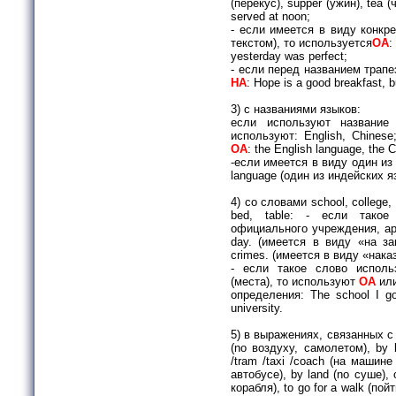
(перекус), supper (ужин), tea (
served at noon;
- если имеется в виду конкре
текстом), то используется
ОА
:
yesterday was perfect;
- если перед названием трапе
НА
: Hope is a good breakfast, b
3) с названиями языков:
если используют название 
используют: English, Chines
ОА
: the English language, the 
-если имеется в виду один из
language (один из индейских я
4) со словами school, college, ho
bed, table:
- если такое 
официально­го учреждения, ар
day. (име­ется в виду «на за
crimes. (имеется в виду «нака
- если такое слово использ
(места), то используют
ОА
ил
определения: The school I go
university.
5) в выражениях, связанных с 
(no воздуху, самолетом), by 
/tram /taxi /coach (на машин
автобусе), by land (no суше), 
корабля), to go for a walk (пой